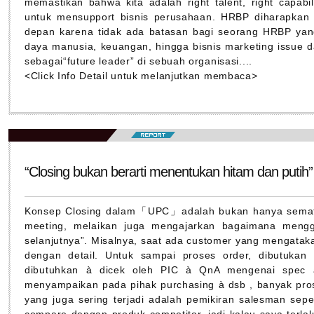
memastikan bahwa kita adalah right talent, right capabili
untuk mensupport bisnis perusahaan. HRBP diharapkan
depan karena tidak ada batasan bagi seorang HRBP yan
daya manusia, keuangan, hingga bisnis marketing issue 
sebagai“future leader” di sebuah organisasi....
<Click Info Detail untuk melanjutkan membaca>
“Closing bukan berarti menentukan hitam dan putih”
Konsep Closing dalam「UPC」adalah bukan hanya semata
meeting, melaikan juga mengajarkan bagaimana mengg
selanjutnya”. Misalnya, saat ada customer yang mengatak
dengan detail. Untuk sampai proses order, dibutukan
dibutuhkan à dicek oleh PIC à QnA mengenai spec 
menyampaikan pada pihak purchasing à dsb , banyak prose
yang juga sering terjadi adalah pemikiran salesman sepe