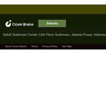
Jakarta
Sahid Sudirman Center 11th Floor Sudirman, Jakarta Pusat, Indones
about Cicom Brains
Terms
Privacy Policy
Site Map