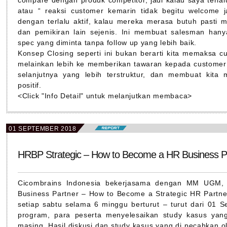
compare dengan produk competitor, jadi kalau saya terlal
atau “ reaksi customer kemarin tidak begitu welcome j
dengan terlalu aktif, kalau mereka merasa butuh pasti
dan pemikiran lain sejenis. Ini membuat salesman han
spec yang diminta tanpa follow up yang lebih baik.
Konsep Closing seperti ini bukan berarti kita memaksa c
melainkan lebih ke memberikan tawaran kepada custome
selanjutnya yang lebih terstruktur, dan membuat kita
positif.
<Click "Info Detail" untuk melanjutkan membaca>
01 SEPTEMBER 2018
HRBP Strategic – How to Become a HR Business P
Cicombrains Indonesia bekerjasama dengan MM UGM, 
Business Partner – How to Become a Strategic HR Partner
setiap sabtu selama 6 minggu berturut – turut dari 01 S
program, para peserta menyelesaikan study kasus yang
masing. Hasil diskusi dan study kasus yang di pecahkan o