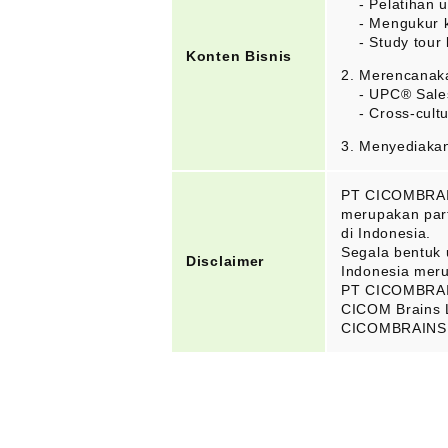
- Pelatihan 
- Mengukur k
- Study tou
Konten Bisnis
2. Merencanak
- UPC® Sale
- Cross-cul
3. Menyediakan
PT CICOMBRAIN
merupakan part
di Indonesia.
Segala bentuk
Disclaimer
Indonesia mer
PT CICOMBRAIN
CICOM Brains L
CICOMBRAINS I