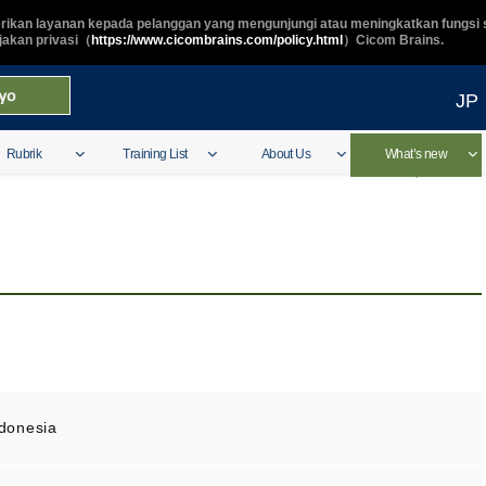
ikan layanan kepada pelanggan yang mengunjungi atau meningkatkan fungsi s
ijakan privasi（
https://www.cicombrains.com/policy.html
）Cicom Brains.
JP
Rubrik
Training List
About Us
What’s new
donesia