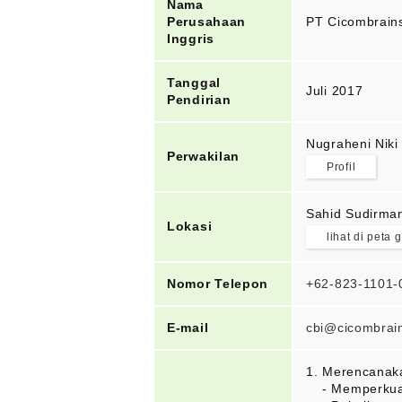
Nama
Perusahaan
PT Cicombrains
Inggris
Tanggal
Juli 2017
Pendirian
Nugraheni Niki
Perwakilan
Profil
Sahid Sudirman
Lokasi
lihat di peta 
Nomor Telepon
+62-823-1101-
E-mail
cbi@cicombrain
1. Merencanaka
- Memperkua