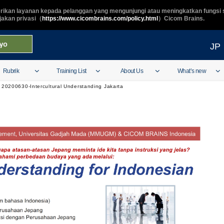
ikan layanan kepada pelanggan yang mengunjungi atau meningkatkan fungsi s
ijakan privasi（
https://www.cicombrains.com/policy.html
）Cicom Brains.
JP
Rubrik
Training List
About Us
What’s new
20200630-Intercultural Understanding Jakarta