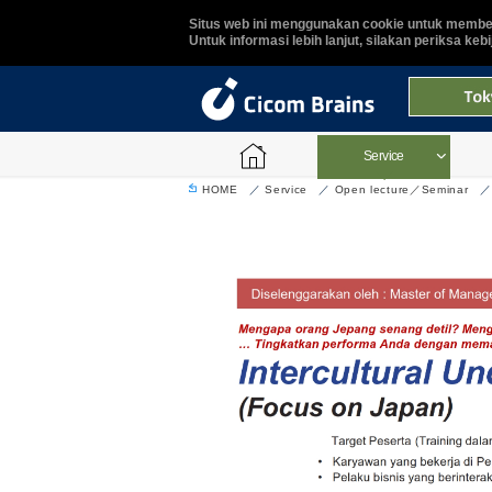
Situs web ini menggunakan cookie untuk member
Untuk informasi lebih lanjut, silakan periksa keb
Service
HOME
Service
Open lecture／Seminar